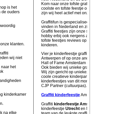
Kom naar onze tofste graffiti locaties ma
hop is het
coolste en tofste feestje ooit met al j
n de ouders
zijn wij heel actief met onze tofste feestj
Graffitifun is gespecialiseerd in graffiti 
enwoordig
vinden in Nederland en zijn met een gro
Graffiti feestjes zijn onze specialism
hobby erbij ook nergens anders zo enthous
tofste feestjes reviews op google en soc
 onze klanten.
kinderen.
ffiti
Vier je kinderfeestje graffiti of graffiti w
eden wij niet
Antwerpen of op onze andere locaties do
.
Hall of Fame Amsterdam en Hall of Fame 
 naar het
Ook bieden wij unieke graffiti workshops 
ok
Wij zijn gericht op unieke, uitgebreide e
coole creatieve kinderpartijtjes! Graffit
standigheden
kinderfeestjes van dit moment! Graffiti
CJP Partner (cultuurpas).
ing kinderkamer
Graffiti kinderfeestje
Amsterdam, graffit
n.
Graffiti
kinderfeestje Amsterdam
is een
kinderfeestje
Utrecht
en Nieuwegein zijn d
ok na elke
team van de leukste graffiti artiesten, 