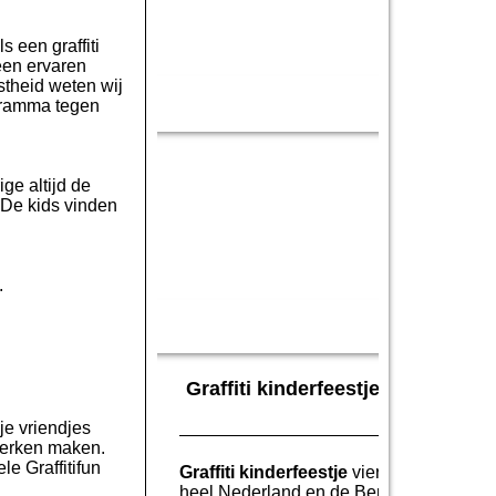
s een graffiti
 een ervaren
stheid weten wij
ogramma tegen
ige altijd de
. De kids vinden
.
Graffiti kinderfeestje Amsterdam 
je vriendjes
twerken maken.
e Graffitifun
Graffiti kinderfeestje
vieren? Wij bieden
heel Nederland en de Benelux!