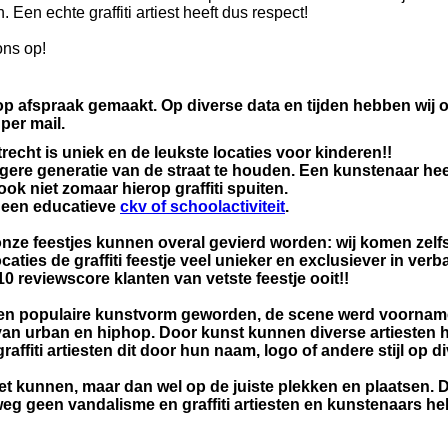
Een echte graffiti artiest heeft dus respect!
ons op!
p afspraak gemaakt. Op diverse data en tijden hebben wij o
per mail.
recht is uniek en de leukste locaties voor kinderen!!
gere generatie van de straat te houden. Een kunstenaar hee
 niet zomaar hierop graffiti spuiten.
 een educatieve
ckv of schoolactiviteit
.
nze feestjes kunnen overal gevierd worden: wij komen zelfs
locaties de graffiti feestje veel unieker en exclusiever in ver
/10 reviewscore klanten van vetste feestje ooit!!
ren een populaire kunstvorm geworden, de scene werd voornam
van urban en hiphop. Door kunst kunnen diverse artiesten hu
fiti artiesten dit door hun naam, logo of andere stijl op d
oet kunnen, maar dan wel op de juiste plekken en plaatsen. 
eg geen vandalisme en graffiti artiesten en kunstenaars h