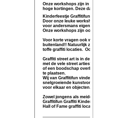
Onze workshops zijn in overleg en wo
hoge kortingen. Deze data zijn op aan
Kinderfeestje Graffitifun in Amsterdam
Door onze leuke workshops leren wij 
voor andersmans eigendom en zal daar
Onze workshops zijn ook erg geschik
Voor korte vragen ook whatsapp mogel
buitenland!! Natuurlijk zijn op onze gra
toffe graffiti locaties. Ook hebben wij
Graffiti street art is in de loop van
met de vele street artiesten en de op
of een boodschap overbrengen. Ook doe
te plaatsen.
Wij van Graffitifun vinden dat dit ma
snelgroeiende kunstvorm is namelijk 
voor elkaar en objecten.
Zowel jongens als meiden artiesten st
Graffitifun Graffiti Kinderfeestjes vo
Hall of Fame graffiti locaties.