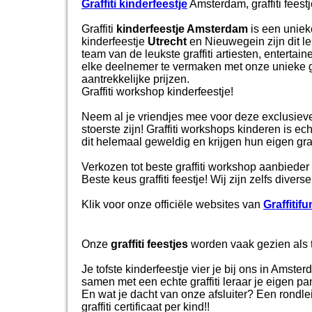
Graffiti kinderfeestje
Amsterdam, graffiti fees
Graffiti
kinderfeestje Amsterdam
is een unieke
kinderfeestje
Utrecht
en Nieuwegein zijn dit leu
team van de leukste graffiti artiesten, enterta
elke deelnemer te vermaken met onze unieke g
aantrekkelijke prijzen.
Graffiti workshop kinderfeestje!
Neem al je vriendjes mee voor deze exclusieve kin
stoerste zijn! Graffiti workshops kinderen is e
dit helemaal geweldig en krijgen hun eigen gr
Verkozen tot beste graffiti workshop aanbieder
Beste keus graffiti feestje! Wij zijn zelfs diver
Klik
voor onze officiële websites van
Graffitifu
Onze
graffiti feestjes
worden vaak gezien als to
Je tofste kinderfeestje vier je bij ons in Amst
samen met een echte graffiti leraar je eigen p
En wat je dacht van onze afsluiter? Een rondlei
graffiti certificaat per kind!!