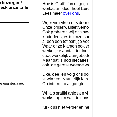
e bezorgen!
Hoe is Graffitifun uitgegroeid tot een gr
heck onze toffe
werkzaam door heel Europa en daarbuit
Lees meer
over ons
.
Wij kenmerken ons door een uitgebreid 
Onze prijs/kwaliteit verhouding ligt name
Ook proberen wij ons steeds te vernieuwe
kinderfeestjes is onze specialiteit, hier
alleen een tof partijtje voor iedereen, 
Waar onze klanten ook veel waarde aan h
werkelijke aantal deelnemers. Dit geeft 
daadwerkelijk aangeboden wordt.
Maar dat is nog niet alles! Ons team va
ook, de gereserveerde workshop gaan alt
Like, deel en volg ons ook op social medi
te winnen! Natuurlijk kun je ons ook vol
or een geslaagd
Op internet o.a. google, instagram, faceb
Wij als graffiti artiesten vinden dat je 
workshop en wat de consequenties kunnen 
Kijk dus niet verder en neem snel
contac