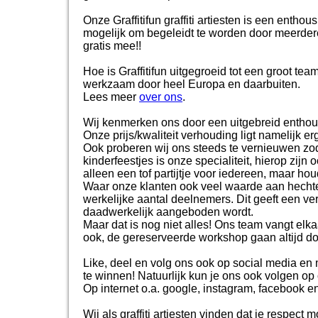
Onze Graffitifun graffiti artiesten is een entho
mogelijk om begeleidt te worden door meerdere 
gratis mee!!
Hoe is Graffitifun uitgegroeid tot een groot te
werkzaam door heel Europa en daarbuiten.
Lees meer
over ons
.
Wij kenmerken ons door een uitgebreid enthous
Onze prijs/kwaliteit verhouding ligt namelijk er
Ook proberen wij ons steeds te vernieuwen zodat
kinderfeestjes is onze specialiteit, hierop zij
alleen een tof partijtje voor iedereen, maar ho
Waar onze klanten ook veel waarde aan hechten
werkelijke aantal deelnemers. Dit geeft een ve
daadwerkelijk aangeboden wordt.
Maar dat is nog niet alles! Ons team vangt el
ook, de gereserveerde workshop gaan altijd do
Like, deel en volg ons ook op social media en m
te winnen! Natuurlijk kun je ons ook volgen op
Op internet o.a. google, instagram, facebook en
Wij als graffiti artiesten vinden dat je respec