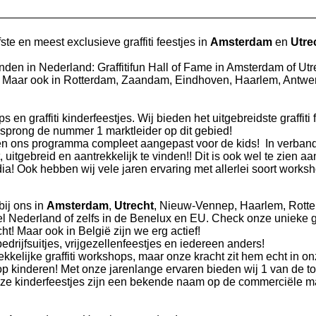
ste en meest exclusieve graffiti feestjes in
Amsterdam
en
Utre
vinden in Nederland: Graffitifun Hall of Fame in Amsterdam of Utr
nden! Maar ook in Rotterdam, Zaandam, Eindhoven, Haarlem, Antw
ps en graffiti kinderfeestjes. Wij bieden het uitgebreidste graffiti
rsprong de nummer 1 marktleider op dit gebied!
bben ons programma compleet aangepast voor de kids! In verban
uitgebreid en aantrekkelijk te vinden!! Dit is ook wel te zien aa
dia! Ook hebben wij vele jaren ervaring met allerlei soort works
 bij ons in
Amsterdam
,
Utrecht
, Nieuw-Vennep, Haarlem, Rott
 Nederland of zelfs in de Benelux en EU. Check onze unieke gra
! Maar ook in België zijn we erg actief!
edrijfsuitjes, vrijgezellenfeestjes en iedereen anders!
rekkelijke graffiti workshops, maar onze kracht zit hem echt in o
shop kinderen! Met onze jarenlange ervaren bieden wij 1 van de to
onze kinderfeestjes zijn een bekende naam op de commerciële ma