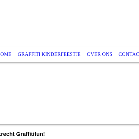
HOME
GRAFFITI KINDERFEESTJE
OVER ONS
CONTAC
Graffiti Kinderfeestje
recht Graffitifun!