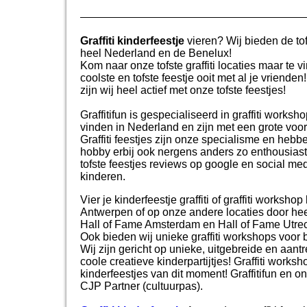
Graffiti kinderfeestje
vieren? Wij bieden de tof
heel Nederland en de Benelux!
Kom naar onze tofste graffiti locaties maar te 
coolste en tofste feestje ooit met al je vrie
zijn wij heel actief met onze tofste feestjes!
Graffitifun is gespecialiseerd in graffiti worksho
vinden in Nederland en zijn met een grote voo
Graffiti feestjes zijn onze specialisme en he
hobby erbij ook nergens anders zo enthousiast, 
tofste feestjes reviews op google en social me
kinderen.
Vier je kinderfeestje graffiti of graffiti workshop
Antwerpen of op onze andere locaties door heel
Hall of Fame Amsterdam en Hall of Fame Utrecht
Ook bieden wij unieke graffiti workshops voor b
Wij zijn gericht op unieke, uitgebreide en aant
coole creatieve kinderpartijtjes! Graffiti work
kinderfeestjes van dit moment! Graffitifun en 
CJP Partner (cultuurpas).