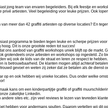
usiast jong team van ervaren begeleiders. Bij elk feestje en works
privé artiesten. Veel begeleiding voor leuke prijzen. Ook lope
am van meer dan 42 graffiti artiesten op diverse locaties? En teg
iast programma te bieden tegen leuke en scherpe prijzen voor
g hoog. Dit is onze grootste reden tot succes!
 ons aanbod van graffiti workshops uniek blijft op de markt. Gra
n ook grotendeels onze artiesten en workshops op ingesteld. Zo bi
uden wij ook de kids van de straat en leren ze respect te hebben
 is betrouwbaarheid. De klanten mogen altijd achteraf betalen
rtrouwd gevoel en weten zij zeker dat ze betalen als de dienst o
kaar op en ook hebben wij unieke locaties. Dus onder welke om
or!
aak kans om een kinderpartijtje graffiti of graffiti muurschilder
 onze zakelijke Linkedin.
 andere sites etc. zijn veel reviews te lezen van tevreden klante
t moet hebben voor andermans spullen. Daarom vertellen wij dit o