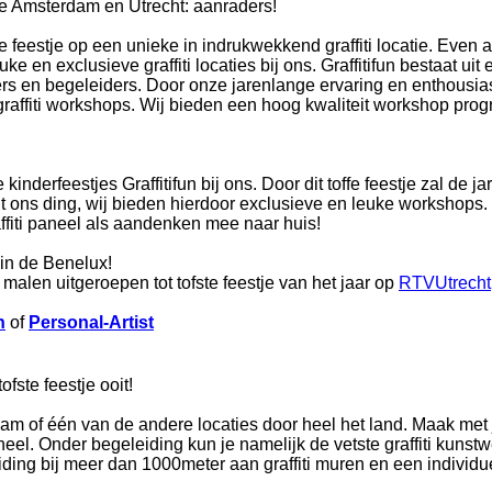
tje Amsterdam en Utrecht: aanraders!
 feestje op een unieke in indrukwekkend graffiti locatie. Even al
ke en exclusieve graffiti locaties bij ons. Graffitifun bestaat uit
iners en begeleiders. Door onze jarenlange ervaring en enthousia
raffiti workshops. Wij bieden een hoog kwaliteit workshop pr
derfeestjes Graffitifun bij ons. Door dit toffe feestje zal de jar
cht ons ding, wij bieden hierdoor exclusieve en leuke workshops
affiti paneel als aandenken mee naar huis!
 in de Benelux!
se malen uitgeroepen tot tofste feestje van het jaar op
RTVUtrecht
n
of
Personal-Artist
fste feestje ooit!
erdam of één van de andere locaties door heel het land. Maak met 
aneel. Onder begeleiding kun je namelijk de vetste graffiti kuns
ding bij meer dan 1000meter aan graffiti muren en een individuel