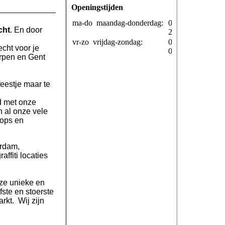
Openingstijden
ma-do
maandag-donderdag:
07:00-
cht
. En door
23:00
vr-zo
vrijdag-zondag:
07:00-
echt voor je
01:00
erpen en Gent
 feestje maar te
d met onze
n al onze vele
hops en
erdam,
ffiti locaties
nze unieke en
fste en stoerste
rkt. Wij zijn