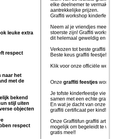
elke deelnemer te vermaken met onze un
aantrekkelijke prijzen.
Graffiti workshop kinderfeestje!
Neem al je vriendjes mee voor deze exclusi
stoerste zijn! Graffiti workshops kinder
ok leuke extra
dit helemaal geweldig en krijgen hun ei
Verkozen tot beste graffiti workshop aan
ft respect
Beste keus graffiti feestje! Wij zijn zelf
Klik
voor onze officiële websites van
Gra
 naar het
band met de
Onze
graffiti feestjes
worden vaak gezien 
Je tofste kinderfeestje vier je bij ons i
elijk bekend
samen met een echte graffiti leraar je e
n stijl uiten
En wat je dacht van onze afsluiter? Een 
iverse objecten
graffiti certificaat per kind!!
De
Onze Graffitifun graffiti artiesten is ee
ebben respect
mogelijk om begeleidt te worden door me
gratis mee!!