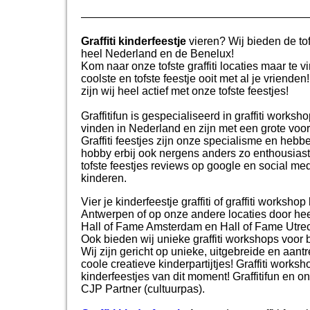
Graffiti kinderfeestje
vieren? Wij bieden de tof
heel Nederland en de Benelux!
Kom naar onze tofste graffiti locaties maar te 
coolste en tofste feestje ooit met al je vrie
zijn wij heel actief met onze tofste feestjes!
Graffitifun is gespecialiseerd in graffiti worksho
vinden in Nederland en zijn met een grote voo
Graffiti feestjes zijn onze specialisme en he
hobby erbij ook nergens anders zo enthousiast, 
tofste feestjes reviews op google en social me
kinderen.
Vier je kinderfeestje graffiti of graffiti workshop
Antwerpen of op onze andere locaties door heel
Hall of Fame Amsterdam en Hall of Fame Utrecht
Ook bieden wij unieke graffiti workshops voor b
Wij zijn gericht op unieke, uitgebreide en aant
coole creatieve kinderpartijtjes! Graffiti work
kinderfeestjes van dit moment! Graffitifun en 
CJP Partner (cultuurpas).