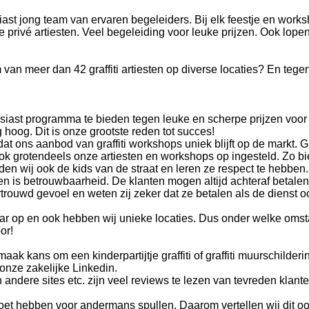
usiast jong team van ervaren begeleiders. Bij elk feestje en works
privé artiesten. Veel begeleiding voor leuke prijzen. Ook lope
am van meer dan 42 graffiti artiesten op diverse locaties? En teg
iast programma te bieden tegen leuke en scherpe prijzen voor
g hoog. Dit is onze grootste reden tot succes!
 ons aanbod van graffiti workshops uniek blijft op de markt. Gra
n ook grotendeels onze artiesten en workshops op ingesteld. Zo bi
uden wij ook de kids van de straat en leren ze respect te hebben
 is betrouwbaarheid. De klanten mogen altijd achteraf betalen
rtrouwd gevoel en weten zij zeker dat ze betalen als de dienst o
kaar op en ook hebben wij unieke locaties. Dus onder welke om
or!
aak kans om een kinderpartijtje graffiti of graffiti muurschilder
 onze zakelijke Linkedin.
 andere sites etc. zijn veel reviews te lezen van tevreden klante
t moet hebben voor andermans spullen. Daarom vertellen wij dit o