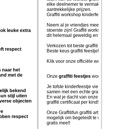
elke deelnemer te vermaken met onze un
aantrekkelijke prijzen.
Graffiti workshop kinderfeestje!
Neem al je vriendjes mee voor deze exclusi
stoerste zijn! Graffiti workshops kinder
ok leuke extra
dit helemaal geweldig en krijgen hun ei
Verkozen tot beste graffiti workshop aan
ft respect
Beste keus graffiti feestje! Wij zijn zelf
Klik
voor onze officiële websites van
Gra
 naar het
band met de
Onze
graffiti feestjes
worden vaak gezien 
Je tofste kinderfeestje vier je bij ons i
elijk bekend
samen met een echte graffiti leraar je e
n stijl uiten
En wat je dacht van onze afsluiter? Een 
iverse objecten
graffiti certificaat per kind!!
De
Onze Graffitifun graffiti artiesten is ee
ebben respect
mogelijk om begeleidt te worden door me
gratis mee!!