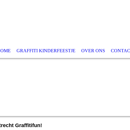
HOME
GRAFFITI KINDERFEESTJE
OVER ONS
CONTAC
Graffiti Kinderfeestje
recht Graffitifun!