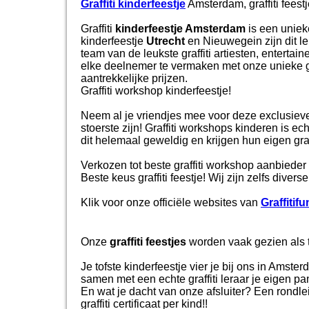
Graffiti kinderfeestje
Amsterdam, graffiti fees
Graffiti
kinderfeestje Amsterdam
is een unieke
kinderfeestje
Utrecht
en Nieuwegein zijn dit leu
team van de leukste graffiti artiesten, enterta
elke deelnemer te vermaken met onze unieke g
aantrekkelijke prijzen.
Graffiti workshop kinderfeestje!
Neem al je vriendjes mee voor deze exclusieve kin
stoerste zijn! Graffiti workshops kinderen is e
dit helemaal geweldig en krijgen hun eigen gr
Verkozen tot beste graffiti workshop aanbieder
Beste keus graffiti feestje! Wij zijn zelfs diver
Klik
voor onze officiële websites van
Graffitifu
Onze
graffiti feestjes
worden vaak gezien als to
Je tofste kinderfeestje vier je bij ons in Amst
samen met een echte graffiti leraar je eigen p
En wat je dacht van onze afsluiter? Een rondlei
graffiti certificaat per kind!!