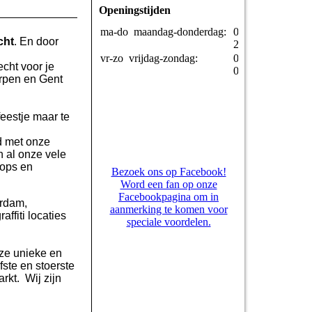
Openingstijden
ma-do
maandag-donderdag:
07:00-
cht
. En door
23:00
vr-zo
vrijdag-zondag:
07:00-
echt voor je
01:00
erpen en Gent
 feestje maar te
d met onze
n al onze vele
hops en
Bezoek ons op Facebook!
Word een fan op onze
Facebookpagina om in
erdam,
aanmerking te komen voor
ffiti locaties
speciale voordelen.
nze unieke en
fste en stoerste
rkt. Wij zijn