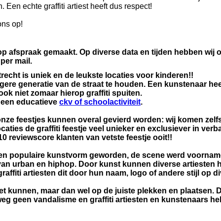
Een echte graffiti artiest heeft dus respect!
ons op!
p afspraak gemaakt. Op diverse data en tijden hebben wij o
per mail.
recht is uniek en de leukste locaties voor kinderen!!
gere generatie van de straat te houden. Een kunstenaar hee
 niet zomaar hierop graffiti spuiten.
 een educatieve
ckv of schoolactiviteit
.
nze feestjes kunnen overal gevierd worden: wij komen zelfs
locaties de graffiti feestje veel unieker en exclusiever in ver
/10 reviewscore klanten van vetste feestje ooit!!
ren een populaire kunstvorm geworden, de scene werd voornam
van urban en hiphop. Door kunst kunnen diverse artiesten hu
fiti artiesten dit door hun naam, logo of andere stijl op d
oet kunnen, maar dan wel op de juiste plekken en plaatsen. 
eg geen vandalisme en graffiti artiesten en kunstenaars h