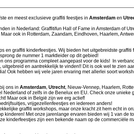
ste en meest exclusieve graffiti feestjes in
Amsterdam
en
Utre
vinden in Nederland: Graffitifun Hall of Fame in Amsterdam of Utr
nden! Maar ook in Rotterdam, Zaandam, Eindhoven, Haarlem, Antw
ps en graffiti kinderfeestjes. Wij bieden het uitgebreidste graffiti
rsprong de nummer 1 marktleider op dit gebied!
bben ons programma compleet aangepast voor de kids! In verban
uitgebreid en aantrekkelijk te vinden!! Dit is ook wel te zien aa
dia! Ook hebben wij vele jaren ervaring met allerlei soort works
 bij ons in
Amsterdam
,
Utrecht
, Nieuw-Vennep, Haarlem, Rott
 Nederland of zelfs in de Benelux en EU. Check onze unieke gra
! Maar ook in België zijn we erg actief!
edrijfsuitjes, vrijgezellenfeestjes en iedereen anders!
rekkelijke graffiti workshops, maar onze kracht zit hem echt in o
shop kinderen! Met onze jarenlange ervaren bieden wij 1 van de to
onze kinderfeestjes zijn een bekende naam op de commerciële ma