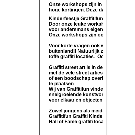
Onze workshops zijn in overleg en wo
hoge kortingen. Deze data zijn op aan
Kinderfeestje Graffitifun in Amsterdam
Door onze leuke workshops leren wij 
voor andersmans eigendom en zal daar
Onze workshops zijn ook erg geschik
Voor korte vragen ook whatsapp mogel
buitenland!! Natuurlijk zijn op onze gra
toffe graffiti locaties. Ook hebben wij
Graffiti street art is in de loop van
met de vele street artiesten en de op
of een boodschap overbrengen. Ook doe
te plaatsen.
Wij van Graffitifun vinden dat dit ma
snelgroeiende kunstvorm is namelijk 
voor elkaar en objecten.
Zowel jongens als meiden artiesten st
Graffitifun Graffiti Kinderfeestjes vo
Hall of Fame graffiti locaties.