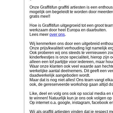
Onze Graffitifun graffiti artiesten is een entho
mogelijk om begeleidt te worden door meerdere 
gratis mee!!
Hoe is Graffitifun uitgegroeid tot een groot te
werkzaam door heel Europa en daarbuiten.
Lees meer
over ons
.
Wij kenmerken ons door een uitgebreid enthous
Onze prijs/kwaliteit verhouding ligt namelijk er
Ook proberen wij ons steeds te vernieuwen zodat
kinderfeestjes is onze specialiteit, hierop zij
alleen een tof partijtje voor iedereen, maar ho
Waar onze klanten ook veel waarde aan hechten
werkelijke aantal deelnemers. Dit geeft een ve
daadwerkelijk aangeboden wordt.
Maar dat is nog niet alles! Ons team vangt el
ook, de gereserveerde workshop gaan altijd do
Like, deel en volg ons ook op social media en m
te winnen! Natuurlijk kun je ons ook volgen op
Op internet o.a. google, instagram, facebook en
Wij als graffiti artiesten vinden dat je respec