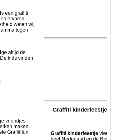
s een graffiti
 een ervaren
stheid weten wij
ogramma tegen
ige altijd de
. De kids vinden
.
Graffiti kinderfeestje Amsterdam 
je vriendjes
twerken maken.
e Graffitifun
Graffiti kinderfeestje
vieren? Wij bieden
heel Nederland en de Benelux!