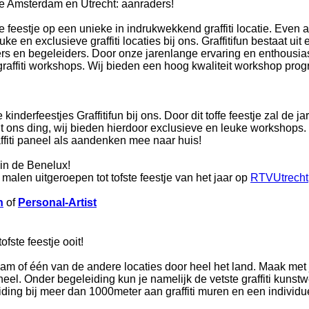
tje Amsterdam en Utrecht: aanraders!
 feestje op een unieke in indrukwekkend graffiti locatie. Even al
ke en exclusieve graffiti locaties bij ons. Graffitifun bestaat uit
iners en begeleiders. Door onze jarenlange ervaring en enthousia
raffiti workshops. Wij bieden een hoog kwaliteit workshop pr
derfeestjes Graffitifun bij ons. Door dit toffe feestje zal de jar
cht ons ding, wij bieden hierdoor exclusieve en leuke workshops
affiti paneel als aandenken mee naar huis!
 in de Benelux!
se malen uitgeroepen tot tofste feestje van het jaar op
RTVUtrecht
n
of
Personal-Artist
fste feestje ooit!
erdam of één van de andere locaties door heel het land. Maak met 
aneel. Onder begeleiding kun je namelijk de vetste graffiti kuns
ding bij meer dan 1000meter aan graffiti muren en een individuel