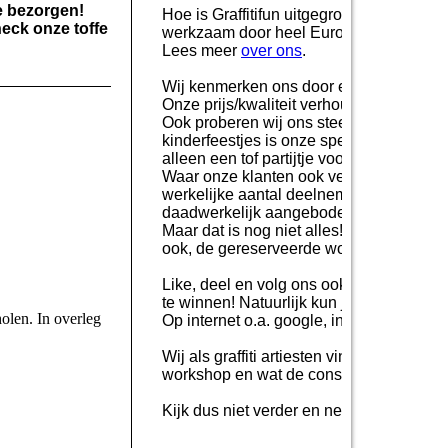
e bezorgen!
Hoe is Graffitifun uitgegroeid tot een gr
heck onze toffe
werkzaam door heel Europa en daarbuit
Lees meer
over ons
.
Wij kenmerken ons door een uitgebreid 
Onze prijs/kwaliteit verhouding ligt name
Ook proberen wij ons steeds te vernieuwe
kinderfeestjes is onze specialiteit, hier
alleen een tof partijtje voor iedereen, 
Waar onze klanten ook veel waarde aan h
werkelijke aantal deelnemers. Dit geeft 
daadwerkelijk aangeboden wordt.
Maar dat is nog niet alles! Ons team va
ook, de gereserveerde workshop gaan alt
Like, deel en volg ons ook op social medi
te winnen! Natuurlijk kun je ons ook vol
holen. In overleg
Op internet o.a. google, instagram, faceb
Wij als graffiti artiesten vinden dat je 
workshop en wat de consequenties kunnen 
Kijk dus niet verder en neem snel
contac