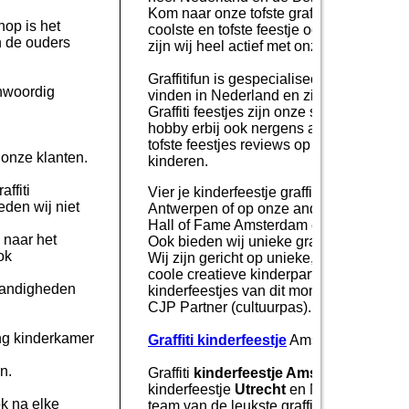
Kom naar onze tofste graffiti locaties ma
hop is het
coolste en tofste feestje ooit met al j
n de ouders
zijn wij heel actief met onze tofste feestj
Graffitifun is gespecialiseerd in graffiti 
enwoordig
vinden in Nederland en zijn met een gro
Graffiti feestjes zijn onze specialism
hobby erbij ook nergens anders zo enthous
tofste feestjes reviews op google en soc
 onze klanten.
kinderen.
ffiti
Vier je kinderfeestje graffiti of graffiti w
eden wij niet
Antwerpen of op onze andere locaties do
.
Hall of Fame Amsterdam en Hall of Fame 
 naar het
Ook bieden wij unieke graffiti workshops 
ok
Wij zijn gericht op unieke, uitgebreide e
coole creatieve kinderpartijtjes! Graffit
standigheden
kinderfeestjes van dit moment! Graffiti
CJP Partner (cultuurpas).
ing kinderkamer
Graffiti kinderfeestje
Amsterdam, graffit
n.
Graffiti
kinderfeestje Amsterdam
is een
kinderfeestje
Utrecht
en Nieuwegein zijn d
ok na elke
team van de leukste graffiti artiesten, 